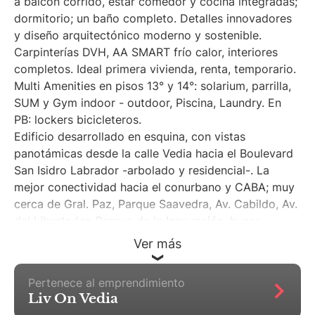
a balcón corrido, estar comedor y cocina integradas;
dormitorio; un baño completo. Detalles innovadores
y diseño arquitectónico moderno y sostenible.
Carpinterías DVH, AA SMART frío calor, interiores
completos. Ideal primera vivienda, renta, temporario.
Multi Amenities en pisos 13° y 14°: solarium, parrilla,
SUM y Gym indoor - outdoor, Piscina, Laundry. En
PB: lockers bicicleteros.
Edificio desarrollado en esquina, con vistas
panotámicas desde la calle Vedia hacia el Boulevard
San Isidro Labrador -arbolado y residencial-. La
mejor conectividad hacia el conurbano y CABA; muy
cerca de Gral. Paz, Parque Saavedra, Av. Cabildo, Av.
del Libertador, Parque de la Innovación, buses,
Metrobus. tren Mitre, subte.
Ver más
Formas de pago: ** Contado en U$s. ** Anticipo del
30% en U$s + saldo del 70% en pesos en 30 cuotas
Pertenece al emprendimiento
consecutivas y mensuales con ajuste mensual por
Liv On Vedia
Índice de la CAC (mismo precio que el de venta al