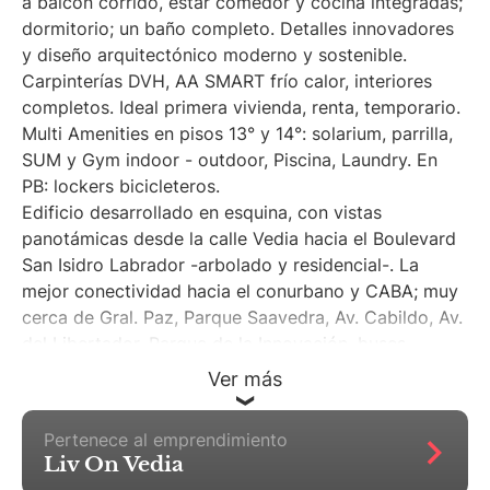
a balcón corrido, estar comedor y cocina integradas;
dormitorio; un baño completo. Detalles innovadores
y diseño arquitectónico moderno y sostenible.
Carpinterías DVH, AA SMART frío calor, interiores
completos. Ideal primera vivienda, renta, temporario.
Multi Amenities en pisos 13° y 14°: solarium, parrilla,
SUM y Gym indoor - outdoor, Piscina, Laundry. En
PB: lockers bicicleteros.
Edificio desarrollado en esquina, con vistas
panotámicas desde la calle Vedia hacia el Boulevard
San Isidro Labrador -arbolado y residencial-. La
mejor conectividad hacia el conurbano y CABA; muy
cerca de Gral. Paz, Parque Saavedra, Av. Cabildo, Av.
del Libertador, Parque de la Innovación, buses,
Metrobus. tren Mitre, subte.Formas de pago: **
Ver más
Contado en U$s. ** Anticipo del 30% en U$s + saldo
del 70% en pesos en 30 cuotas consecutivas y
Pertenece al emprendimiento
mensuales con ajuste mensual por Índice de la CAC
Liv On Vedia
(mismo precio que el de venta al Contado). **