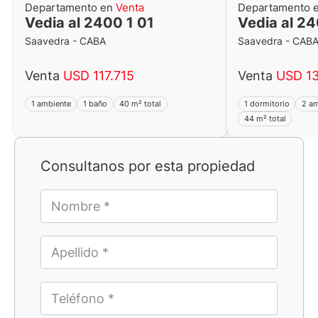
Departamento en
Venta
Departamento 
Vedia al 2400 1 01
Vedia al 2
Saavedra - CABA
Saavedra - CAB
Venta
USD 117.715
Venta
USD 13
1 ambiente
1 baño
40 m² total
1 dormitorio
2 a
44 m² total
Consultanos por esta propiedad