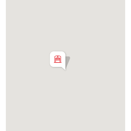
cubierta: 224 m2 aprox (201mts por
plano)Zonificacion IN
-VENTA CON RENTA- ALQUILADO HASTA
NOVIEMBRE 2027-
Martillero Maximiliano Miguel D'Aria
Matrícula CMCPSI N° 6886
Av. Libertador 4189 - La Lucila - Prov. de Bs. As.
Matrícula CUCICBA N° 8264
Av. Juramento 1775 - Belgrano - CABA