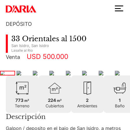
DEPÓSITO
33 Orientales al 1500
San Isidro
,
San Isidro
Lasalle al Rio
USD 500.000
Venta
773
224
2
1
m²
m²
Terreno
Cubiertos
Ambientes
Baño
Descripción
Galpon / deposito en el bajo de San Isidro, a metros