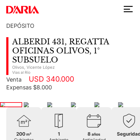
DEPÓSITO
ALBERDI 431, REGATTA
OFICINAS OLIVOS, 1°
SUBSUELO
Olivos
,
Vicente López
Vias al Río
USD 340.000
Venta
Expensas $8.000
200
1
8
Segurida
m²
años