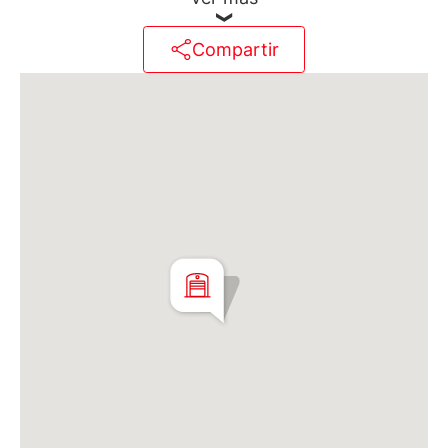
¡Consulte por esta u otras propiedades!
Compartir
D'Aria
Martillero Maximiliano Miguel D'Aria
Matrícula CMCPSI N° 6886
Av. Libertador 4189 - La Lucila - Prov. de Bs. As.
Matrícula CUCICBA N° 8264
Av. Juramento 1775 - Belgrano - CABA