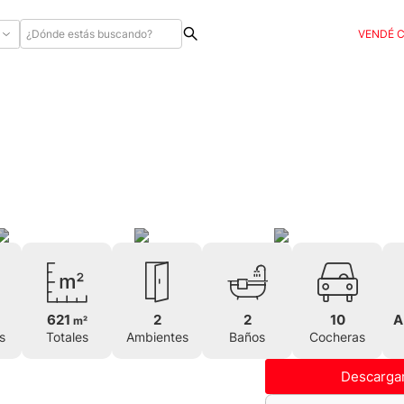
VENDÉ 
0
621
2
2
10
A
m²
s
Totales
Ambientes
Baños
Cocheras
Descargar