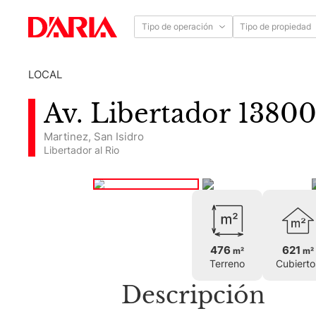
Tipo de operación
Tipo de propiedad
LOCAL
Av. Libertador 1380
Martinez
,
San Isidro
Libertador al Rio
476
621
m²
m²
Terreno
Cubierto
Descripción