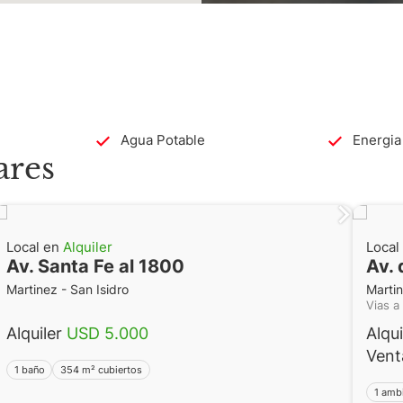
Agua Potable
Energia 
ares
Local en
Alquiler
Local
Av. Santa Fe al 1800
Av. 
Martinez - San Isidro
Martin
Vias a
Alquiler
USD 5.000
Alqu
Ven
1 baño
354 m² cubiertos
1 amb