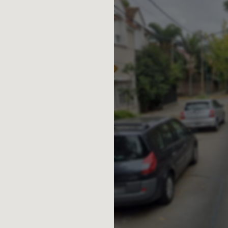
v. de Bs. As.
ABA