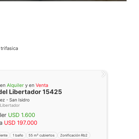
trifasica
 en
Alquiler
y en
Venta
del Libertador 15425
ez - San Isidro
 Libertador
iler
USD 1.600
ta
USD 197.000
iente
1 baño
55 m² cubiertos
Zonificación Rb2