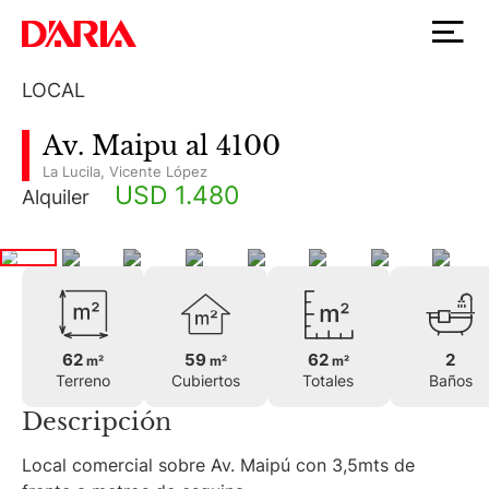
LOCAL
Av. Maipu al 4100
La Lucila
,
Vicente López
USD 1.480
Alquiler
62
59
62
2
m²
m²
m²
Terreno
Cubiertos
Totales
Baños
Descripción
Local comercial sobre Av. Maipú con 3,5mts de