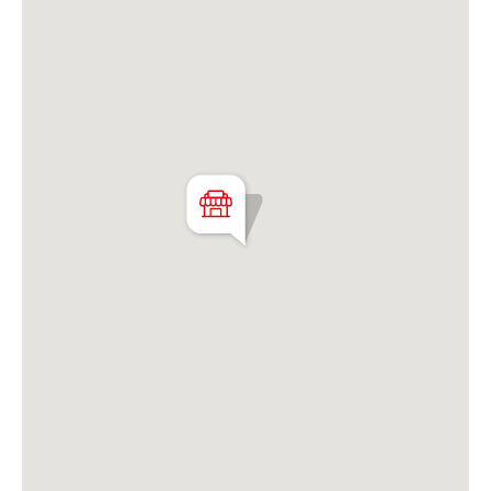
Matrícula CMCPSI N° 6886
Av. Libertador 4189 - La Lucila - Prov. de Bs. As.
Matrícula CUCICBA N° 8264
Av. Juramento 1775 - Belgrano - CABA