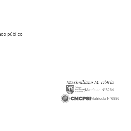
do público
Maximiliano M. D'Aria
Matrícula N°8264
Matrícula N°6886