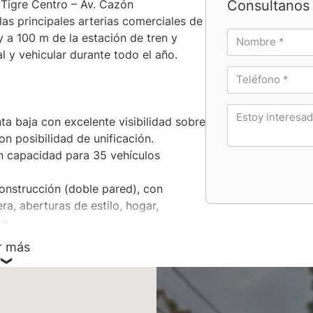
Consultanos 
Tigre Centro – Av. Cazón
as principales arterias comerciales de
y a 100 m de la estación de tren y
al y vehicular durante todo el año.
nta baja con excelente visibilidad sobre
on posibilidad de unificación.
n capacidad para 35 vehículos
construcción (doble pared), con
ra, aberturas de estilo, hogar,
a.
últiples ambientes, cocina industrial,
r más
ios completos. Muy buen estado