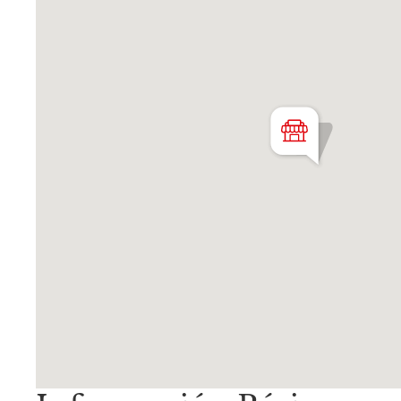
Desarrollo gastronómico o eventos
Instituciones médicas o educativas
Zonificación TR:
FOS: 0.60
FOT: 2.50
Altura: hasta 4 pisos
Superficie construible: 2.405 m²
Martillero Maximiliano Miguel D'Aria
Matrícula CMCPSI N° 6886
Av. Libertador 4189 - La Lucila - Pro
Matrícula CUCICBA N° 8264
Av. Juramento 1775 - Belgrano - C