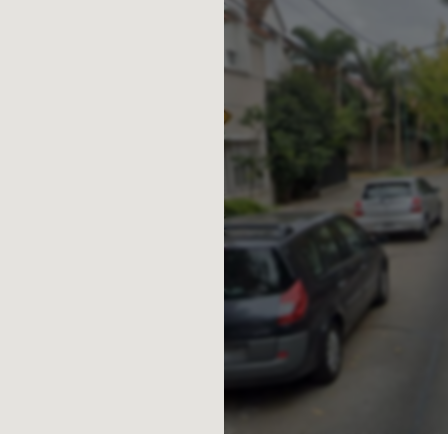
v. de Bs. As.
ABA