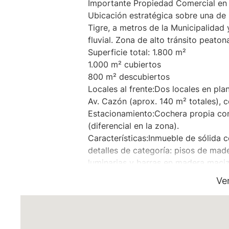
Importante Propiedad Comercial en 
Ubicación estratégica sobre una de l
Tigre, a metros de la Municipalidad 
fluvial. Zona de alto tránsito peaton
Superficie total: 1.800 m²
1.000 m² cubiertos
800 m² descubiertos
Locales al frente:Dos locales en pla
Av. Cazón (aprox. 140 m² totales), c
Estacionamiento:Cochera propia co
(diferencial en la zona).
Características:Inmueble de sólida 
detalles de categoría: pisos de made
luminarias y barras en madera maciz
Cuenta con amplio salón principal, m
Ve
sector DJ, suite de apoyo y sanitar
general.
Ideal para:
Locales comerciales / entidades