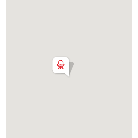
es bajo silueta por ductos (que se entrega en
funcionamiento) y el segundo es un split que requiere
arreglo/cambio (a cargo del nuevo locatario).
Precio en Dolares BNA (punta vendedora) + IVA
El precio no incluye ABL y ARBA (a cargo del
inquilino).
Martillero Maximiliano Miguel D'Aria
Matrícula CMCPSI N° 6886
Av. Libertador 4189 - La Lucila - Prov. de Bs. As.