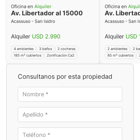
Oficina en
Alquiler
Oficina en
Alqui
Av. Libertador al 15000
Av. Liberta
Acassuso - San Isidro
Acassuso - San I
Alquiler
USD 2.990
Alquiler
USD 
4 ambientes
3 baños
2 cocheras
2 ambientes
2 b
185 m² cubiertos
Zonificación Ca2
85 m² cubiertos
Consultanos por esta propiedad