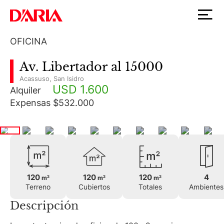
OFICINA
Av. Libertador al 15000
Acassuso
,
San Isidro
USD 1.600
Alquiler
Expensas $532.000
120
120
120
4
m²
m²
m²
Terreno
Cubiertos
Totales
Ambientes
Descripción