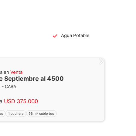
Agua Potable
na en
Venta
de Septiembre al 4500
 - CABA
ta
USD 375.000
os
1 cochera
96 m² cubiertos