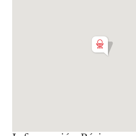
Matrícula CUCICBA N° 8264
Av. Juramento 1775 - Belgrano - C