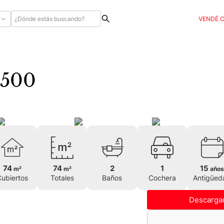
VENDÉ 
embre al 4500
74
74
2
1
15
m²
m²
años
ubiertos
Totales
Baños
Cochera
Antigüed
Descargar