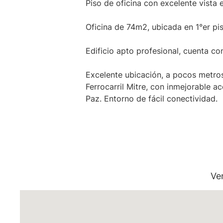
Piso de oficina con excelente vista
Oficina de 74m2, ubicada en 1°er pi
Edificio apto profesional, cuenta co
Excelente ubicación, a pocos metros
Ferrocarril Mitre, con inmejorable a
Paz. Entorno de fácil conectividad.
Martillero Maximiliano Miguel D'Aria
Ve
Matrícula CMCPSI N° 6886
Av. Libertador 4189 - La Lucila - Pro