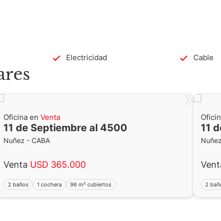
Electricidad
Cable
ares
Oficina en
Venta
Ofici
11 de Septiembre al 4500
11 
Nuñez - CABA
Nuñez
Venta
USD 365.000
Ven
2 baños
1 cochera
96 m² cubiertos
2 bañ