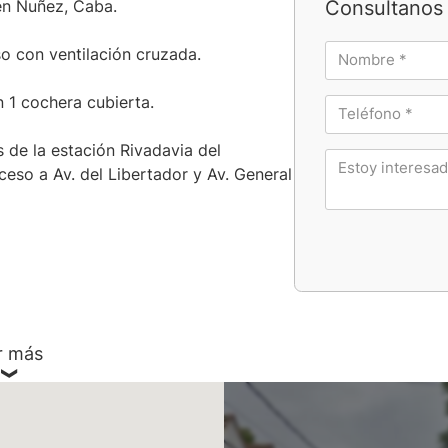
Consultanos 
 en Nuñez, Caba.
so con ventilación cruzada.
n 1 cochera cubierta.
 de la estación Rivadavia del
cceso a Av. del Libertador y Av. General
r más
v. de Bs. As.