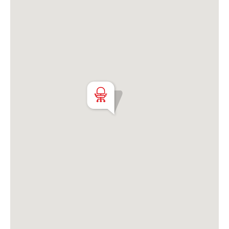
Matrícula CUCICBA N° 8264
Av. Juramento 1775 - Belgrano - CABA