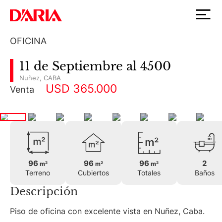
OFICINA
11 de Septiembre al 4500
Nuñez
,
CABA
USD 365.000
Venta
96
96
96
2
m²
m²
m²
Terreno
Cubiertos
Totales
Baños
Descripción
Piso de oficina con excelente vista en Nuñez, Caba.