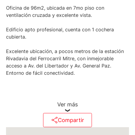
Oficina de 96m2, ubicada en 7mo piso con
ventilación cruzada y excelente vista.
Edificio apto profesional, cuenta con 1 cochera
cubierta.
Excelente ubicación, a pocos metros de la estación
Rivadavia del Ferrocarril Mitre, con inmejorable
acceso a Av. del Libertador y Av. General Paz.
Entorno de fácil conectividad.
Ver más
Martillero Maximiliano Miguel D'Aria
Compartir
Matrícula CMCPSI N° 6886
Av. Libertador 4189 - La Lucila - Prov. de Bs. As.