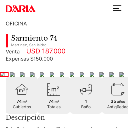
OFICINA
Sarmiento 74
Martinez
,
San Isidro
USD 187.000
Venta
Expensas $150.000
74
74
1
35
m²
m²
años
Cubiertos
Totales
Baño
Antigüeda
Descripción