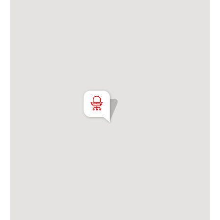
Av. Libertador 4189 - La Lucila - Prov. de Bs. As.
Matrícula CUCICBA N° 8264
Av. Juramento 1775 - Belgrano - CABA