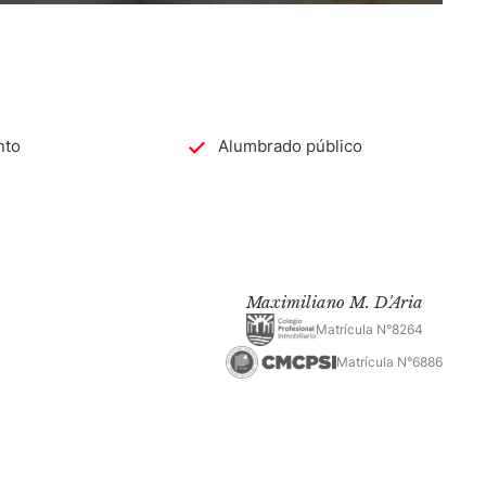
nto
Alumbrado público
Maximiliano M. D'Aria
Matrícula N°8264
Matrícula N°6886