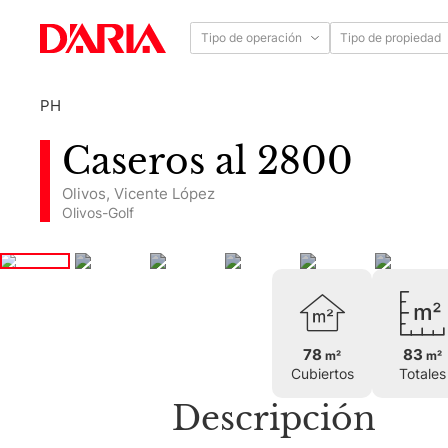
Tipo de operación
Tipo de propiedad
PH
Caseros al 2800
Olivos
,
Vicente López
Olivos-Golf
78
83
m²
m²
Cubiertos
Totales
Descripción