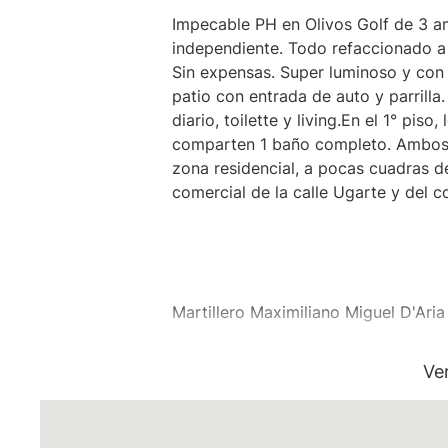
Impecable PH en Olivos Golf de 3 am
independiente. Todo refaccionado a
Sin expensas. Super luminoso y con 
patio con entrada de auto y parrilla
diario, toilette y living.En el 1° pis
comparten 1 baño completo. Ambos 
zona residencial, a pocas cuadras de
comercial de la calle Ugarte y del co
Martillero Maximiliano Miguel D'Aria
Matrícula CMCPSI N° 6886
Ve
Av. Libertador 4189 - La Lucila - Pro
Matrícula CUCICBA N° 8264