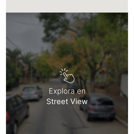
Matrícula CMCPSI N° 6886
Av. Libertador 4189 - La Lucila - Prov. de Bs. As.
Matrícula CUCICBA N° 8264
Av. Juramento 1775 - Belgrano - CABA
Explora en
Street View