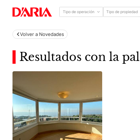
Tipo de operación
Tipo de propiedad
Volver a Novedades
Resultados con la pal