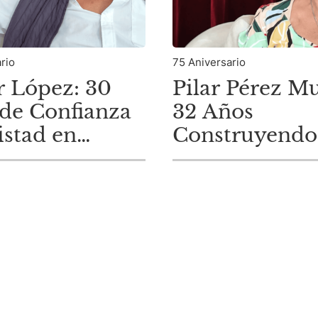
rio
75 Aniversario
r López: 30
Pilar Pérez M
de Confianza
32 Años
stad en
Construyendo
a
Confianza en 