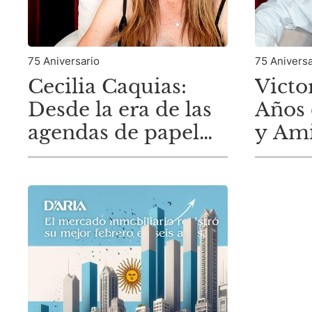
75 Aniversario
75 Aniversa
Cecilia Caquias:
Victo
Desde la era de las
Años 
agendas de papel
y Ami
hasta la gestión de
D'Ari
operaciones