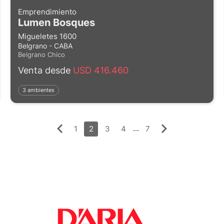
Emprendimiento
Lumen Bosques
Migueletes 1600
Belgrano - CABA
Belgrano Chico
Venta desde
USD 416.460
3 ambientes
...
1
2
3
4
7