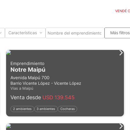
VENDÉ 
Características
Más filtros
Emprendimiento
Notre Maipú
Avenida Maipú 700
Barrio Vicente López - Vicente López
Vias a Maipú
Venta desde
USD 139.545
2 ambientes
3 ambientes
Cocheras