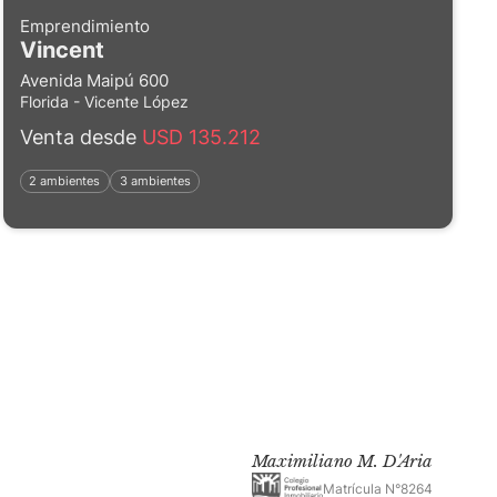
Emprendimiento
Vincent
Avenida Maipú 600
Florida - Vicente López
Venta desde
USD 135.212
2 ambientes
3 ambientes
Maximiliano M. D'Aria
Matrícula N°8264