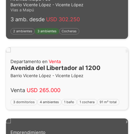
Barrio Vicente López - Vicente López
Vias a Maipú
3 amb. desde
USD 302.250
2 ambientes
3 ambientes
Cocheras
Departamento en
Venta
Avenida del Libertador al 1200
Barrio Vicente López - Vicente López
Venta
USD 265.000
3 dormitorios
4 ambientes
1 baño
1 cochera
91 m² total
Emprendimiento