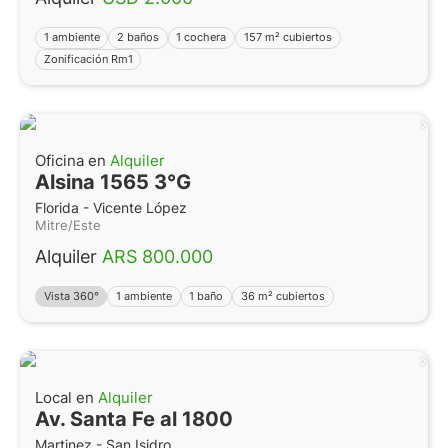
1 ambiente
2 baños
1 cochera
157 m² cubiertos
Zonificación Rm1
Oficina en
Alquiler
Alsina 1565 3°G
Florida - Vicente López
Mitre/Este
Alquiler
ARS 800.000
Vista 360°
1 ambiente
1 baño
36 m² cubiertos
Local en
Alquiler
Av. Santa Fe al 1800
Martinez - San Isidro