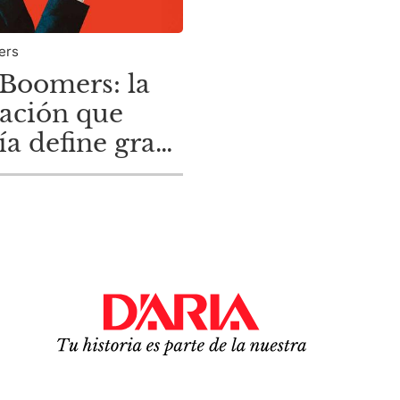
ers
Boomers: la
ación que
ía define gran
 del mercado
iliario