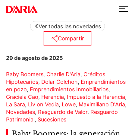
Ver todas las novedades
Compartir
29 de agosto de 2025
Baby Boomers
,
Charlie D'Aria
,
Créditos
Hipotecarios
,
Dolar Colchon
,
Emprendimientos
en pozo
,
Emprendimientos Inmobiliarios
,
Graciela Cao
,
Herencia
,
Impuesto a la Herencia
,
La Sara
,
Liv on Vedia
,
Lowe
,
Maximiliano D'Aria
,
Novedades
,
Resguardo de Valor
,
Resguardo
Patrimonial
,
Sucesiones
Baby Boomers: la generación