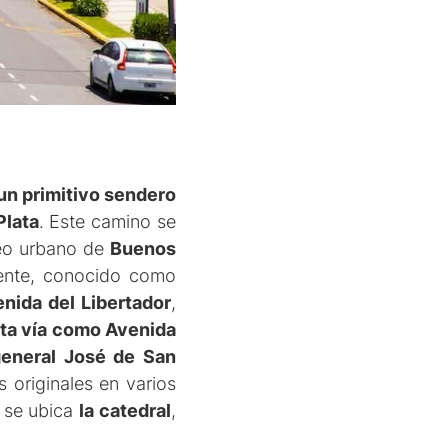
un primitivo sendero
Plata
. Este camino se
leo urbano de
Buenos
rente, conocido como
enida del Libertador
,
ta vía como Avenida
general José de San
 originales en varios
 se ubica
la catedral
,