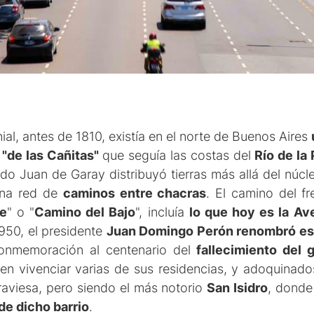
al, antes de 1810, existía en el norte de Buenos Aires
 "de las Cañitas"
que seguía las costas del
Río de la 
do Juan de Garay distribuyó tierras más allá del núc
una red de
caminos entre chacras
. El camino del f
e
" o "
Camino del Bajo
", incluía
lo que hoy es la Av
1950, el presidente
Juan Domingo Perón renombró es
nmemoración al centenario del
fallecimiento del 
n vivenciar varias de sus residencias, y adoquinados
traviesa, pero siendo el más notorio
San Isidro
, donde
de dicho barrio
.