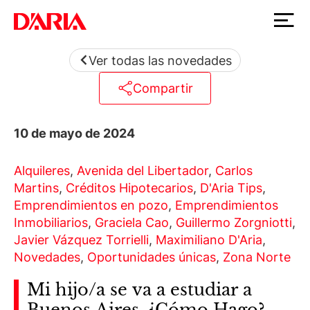
Ver todas las novedades
Compartir
10 de mayo de 2024
Alquileres
,
Avenida del Libertador
,
Carlos
Martins
,
Créditos Hipotecarios
,
D'Aria Tips
,
Emprendimientos en pozo
,
Emprendimientos
Inmobiliarios
,
Graciela Cao
,
Guillermo Zorgniotti
,
Javier Vázquez Torrielli
,
Maximiliano D'Aria
,
Novedades
,
Oportunidades únicas
,
Zona Norte
Mi hijo/a se va a estudiar a
Buenos Aires. ¿Cómo Hago?