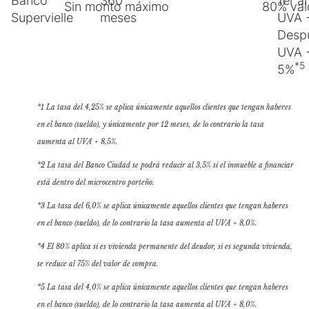
Banco
360
1er a
Sin monto máximo
80% val
Supervielle
meses
UVA 
Desp
UVA 
*5
5%
*1 La tasa del 4,25% se aplica únicamente aquellos clientes que tengan haberes
en el banco (sueldo), y únicamente por 12 meses, de lo contrario la tasa
aumenta al UVA + 8,5%.
*2 La tasa del Banco Ciudad se podrá reducir al 3,5% si el inmueble a financiar
está dentro del microcentro porteño.
*3 La tasa del 6,0% se aplica únicamente aquellos clientes que tengan haberes
en el banco (sueldo), de lo contrario la tasa aumenta al UVA + 8,0%.
*4 El 80% aplica si es vivienda permanente del deudor, si es segunda vivienda,
se reduce al 75% del valor de compra.
*5 La tasa del 4,0% se aplica únicamente aquellos clientes que tengan haberes
en el banco (sueldo), de lo contrario la tasa aumenta al UVA + 8,0%.