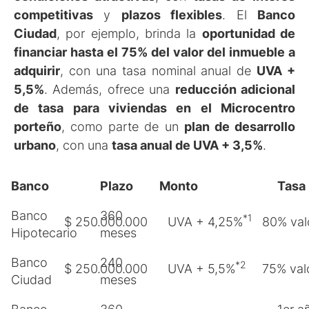
competitivas
y
plazos flexibles
. El
Banco
Ciudad
, por ejemplo, brinda la
oportunidad de
financiar hasta el 75% del valor del inmueble a
adquirir
, con una tasa nominal anual de
UVA +
5,5%
. Además, ofrece una
reducción adicional
de tasa para viviendas en el Microcentro
porteño
, como parte de un
plan de desarrollo
urbano
, con una
tasa anual de UVA + 3,5%
.
Banco
Plazo
Monto
Tasa
Banco
360
*1
$ 250.000.000
UVA + 4,25%
80% val
Hipotecario
meses
Banco
240
*2
$ 250.000.000
UVA + 5,5%
75% val
Ciudad
meses