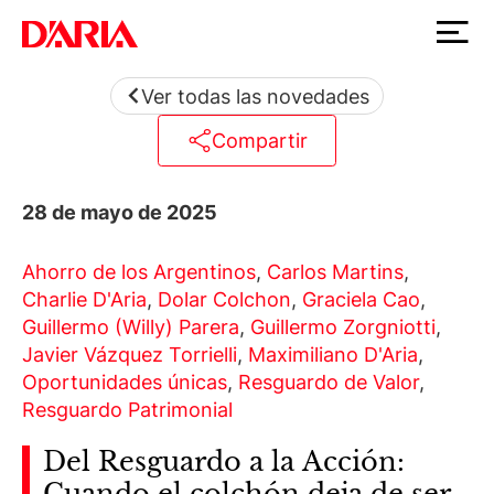
Ver todas las novedades
Compartir
28 de mayo de 2025
Ahorro de los Argentinos
,
Carlos Martins
,
Charlie D'Aria
,
Dolar Colchon
,
Graciela Cao
,
Guillermo (Willy) Parera
,
Guillermo Zorgniotti
,
Javier Vázquez Torrielli
,
Maximiliano D'Aria
,
Oportunidades únicas
,
Resguardo de Valor
,
Resguardo Patrimonial
Del Resguardo a la Acción:
Cuando el colchón deja de ser