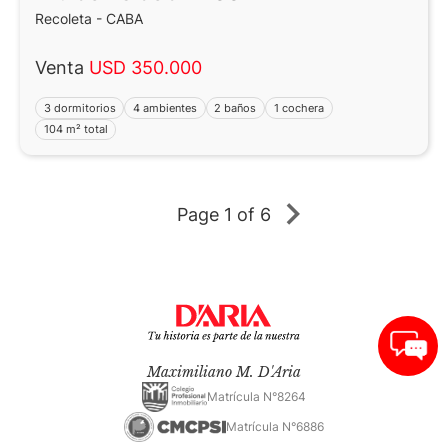
Recoleta - CABA
Venta
USD 350.000
3 dormitorios
4 ambientes
2 baños
1 cochera
104 m² total
Page
1 of 6
Maximiliano M. D'Aria
Matrícula N°8264
Matrícula N°6886