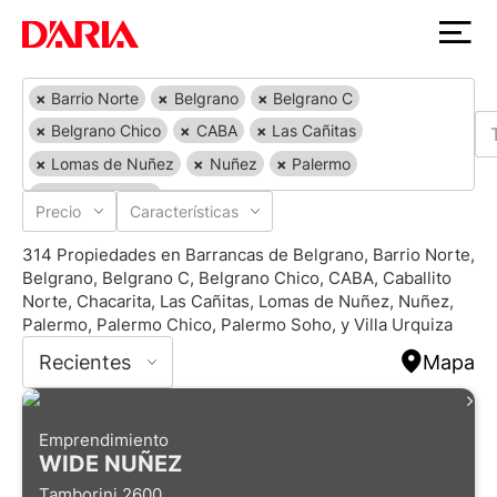
×
Barrio Norte
×
Belgrano
×
Belgrano C
×
Belgrano Chico
×
CABA
×
Las Cañitas
×
Lomas de Nuñez
×
Nuñez
×
Palermo
×
Palermo Chico
Precio
Características
314 Propiedades en Barrancas de Belgrano, Barrio Norte,
Belgrano, Belgrano C, Belgrano Chico, CABA, Caballito
Norte, Chacarita, Las Cañitas, Lomas de Nuñez, Nuñez,
Palermo, Palermo Chico, Palermo Soho, y Villa Urquiza
Recientes
Mapa
Emprendimiento
WIDE NUÑEZ
Tamborini 2600