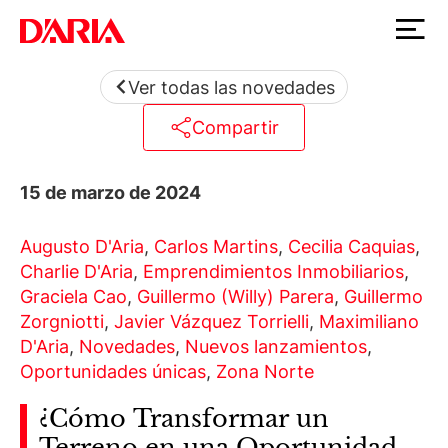
Ver todas las novedades
Compartir
15 de marzo de 2024
Augusto D'Aria
,
Carlos Martins
,
Cecilia Caquias
,
Charlie D'Aria
,
Emprendimientos Inmobiliarios
,
Graciela Cao
,
Guillermo (Willy) Parera
,
Guillermo
Zorgniotti
,
Javier Vázquez Torrielli
,
Maximiliano
D'Aria
,
Novedades
,
Nuevos lanzamientos
,
Oportunidades únicas
,
Zona Norte
¿Cómo Transformar un
Terreno en una Oportunidad