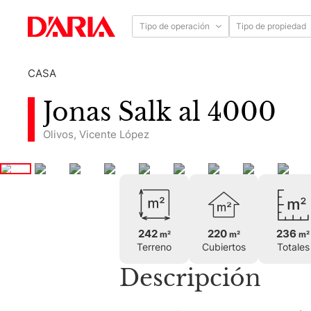
Tipo de operación
Tipo de propiedad
CASA
Jonas Salk al 4000
Olivos
,
Vicente López
242
220
236
m²
m²
m²
Terreno
Cubiertos
Totales
Descripción