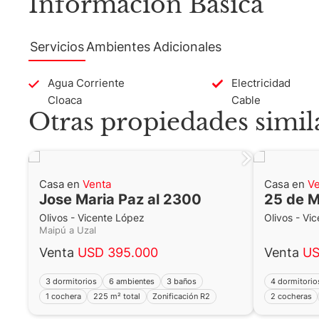
Información Básica
Av. Libertador 4189 - La Lucila - Pro
Servicios
Ambientes
Adicionales
Matrícula CUCICBA N° 8264
Av. Juramento 1775 - Belgrano - C
Agua Corriente
Electricidad
Cloaca
Cable
Otras propiedades simil
Casa en
Venta
Casa en
Ve
Jose Maria Paz al 2300
25 de 
Olivos - Vicente López
Olivos - Vi
Maipú a Uzal
Venta
USD 395.000
Venta
US
3 dormitorios
6 ambientes
3 baños
4 dormitorio
1 cochera
225 m² total
Zonificación R2
2 cocheras