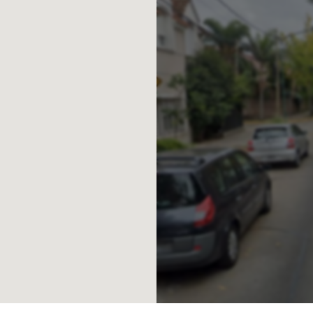
por un quincho cubierto con parrilla y
liares durante todo el año.
dad y seguridad: puerta blindada,
lemán con doble vidriado hermético
o, caldera dual con termostatos
lits frío/calor, sistema de cámaras,
tinas black out, e instalaciones
ad) con planos. La instalación de agua
rna en el garage. La piscina cuenta
r y sistema encamisado.
 la propiedad completamente amoblada,
ente seleccionado. El valor ofrecido
propiedad.