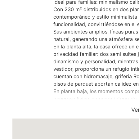
Ideal para familias: minimalismo cáli
Con 230 m² distribuidos en dos plan
contemporáneo y estilo minimalista 
funcionalidad, convirtiéndose en el e
Sus ambientes amplios, líneas puras 
natural, generando una atmósfera s
En la planta alta, la casa ofrece un
privacidad familiar: dos semi suites 
dinamismo y personalidad, mientras 
vestidor, proporciona un refugio ín
cuentan con hidromasaje, grifería Ro
pisos de parquet aportan calidez en
En planta baja, los momentos compa
generoso living-comedor integrado 
gas natural y opción eléctrica. El la
Ve
recepción y el quincho revestido en
practicidad del día a día. Las parede
piedra natural aseguran una estética
Para el disfrute de grandes y chicos,