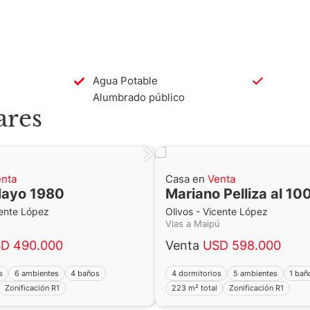
v. de Bs. As.
ABA
Agua Potable
Alumbrado público
ares
nta
Casa en
Venta
Mayo 1980
Mariano Pelliza al 10
cente López
Olivos - Vicente López
Vias a Maipú
D 490.000
Venta
USD 598.000
s
6 ambientes
4 baños
4 dormitorios
5 ambientes
1 bañ
Zonificación R1
223 m² total
Zonificación R1