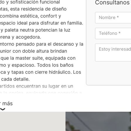
Consultanos 
do y sofisticación funcional
tas, esta residencia de diseño
combina estética, confort y
spacio ideal para disfrutar en familia.
y paleta neutra potencian la luz
erena y acogedora.
 entorno pensado para el descanso y la
junior con doble altura brindan
que la master suite, equipada con
timo y espacioso. Todos los baños
ca y tapas con cierre hidráulico. Los
 cada detalle.
rtidos encuentran su lugar en un
a la cocina, equipada con conexión a
vadero independiente, el toilette de
r más
 microcemento alisado refuerzan la
s exteriores revestidas en Tarquini y
 durable y elegante.
 el exterior ofrece una piscina