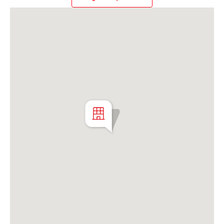
Martillero Maximiliano Miguel D'Aria
Matrícula CMCPSI N° 6886
Av. Libertador 4189 - La Lucila - Prov. de Bs. As.
Matrícula CUCICBA N° 8264
Av. Juramento 1775 - Belgrano - CABA