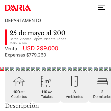
DEPARTAMENTO
25 de mayo al 200
Barrio Vicente López
,
Vicente López
Maipu al Río
USD 299.000
Venta
Expensas $779.260
100
110
3
2
m²
m²
Cubiertos
Totales
Ambientes
Dormitorio
Descripción