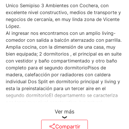
Unico Semipiso 3 Ambientes con Cochera, con
excelente nivel constructivo, medios de transporte y
negocios de cercanía, en muy linda zona de Vicente
López.
Al ingresar nos encontramos con un amplio living-
comedor con salida a balcón aterrazado con parrilla.
Amplia cocina, con la dimensión de una casa, muy
bien equipada; 2 dormitorios , el principal es en suite
con vestidor y baño compartimentado y otro baño
completo para el segundo dormitorioPisos de
madera, calefacción por radiadores con caldera
individual Dos Split en dormitorio principal y living y
esta la preinstalación para un tercer aire en el
segundo dormitorioEl departamento se caracteriza
por tener muy nivel constructivo, luz natural ,
seguridad y amenities Cómoda cochera y baulera en
Ver más
subsueloPileta con solárium Gimnasio
SUMParrillasVigilancia nocturna
Compartir