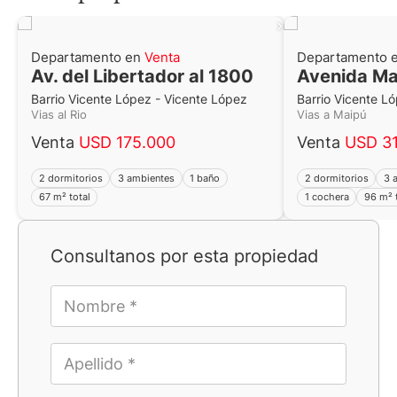
Departamento en
Venta
Departamento 
Av. del Libertador al 1800
Avenida Ma
Barrio Vicente López - Vicente López
Barrio Vicente L
Vias al Rio
Vias a Maipú
Venta
USD 175.000
Venta
USD 3
2 dormitorios
3 ambientes
1 baño
2 dormitorios
3 
67 m² total
1 cochera
96 m² 
Consultanos por esta propiedad