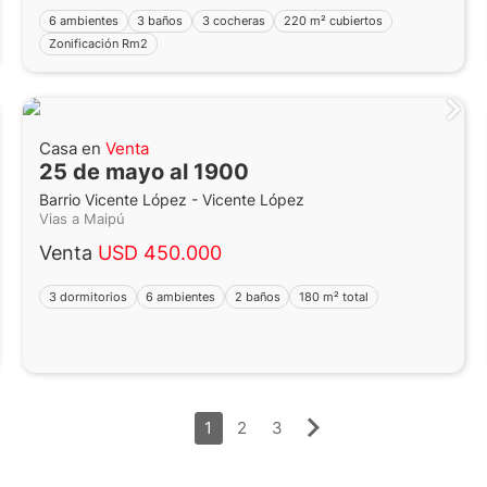
6 ambientes
3 baños
3 cocheras
220 m² cubiertos
Zonificación Rm2
Casa en
Venta
25 de mayo al 1900
Barrio Vicente López - Vicente López
Vias a Maipú
Venta
USD 450.000
3 dormitorios
6 ambientes
2 baños
180 m² total
1
2
3