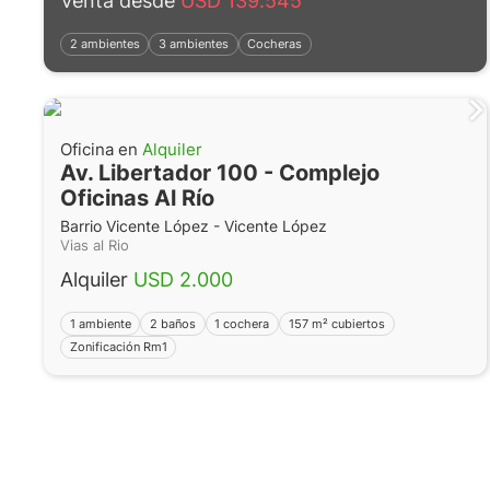
Venta desde
USD 139.545
2 ambientes
3 ambientes
Cocheras
Oficina en
Alquiler
Av. Libertador 100 - Complejo
Oficinas Al Río
Barrio Vicente López - Vicente López
Vias al Rio
Alquiler
USD 2.000
1 ambiente
2 baños
1 cochera
157 m² cubiertos
Zonificación Rm1