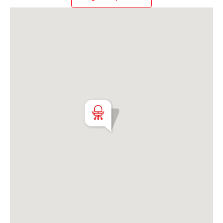
Martillero Maximiliano Miguel D'Aria
Matrícula CMCPSI N° 6886
Av. Libertador 4189 - La Lucila - Prov. de Bs. As.
Matrícula CUCICBA N° 8264
Av. Juramento 1775 - Belgrano - CABA