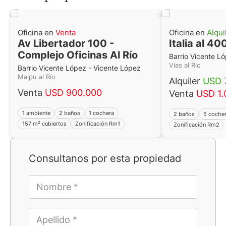
Oficina en
Venta
Oficina en
Alqui
Av Libertador 100 -
Italia al 40
Complejo Oficinas Al Río
Barrio Vicente L
Vias al Rio
Barrio Vicente López - Vicente López
Maipu al Río
Alquiler
USD 
Venta
USD 900.000
Venta
USD 1.
1 ambiente
2 baños
1 cochera
2 baños
5 coche
157 m² cubiertos
Zonificación Rm1
Zonificación Rm2
Consultanos por esta propiedad