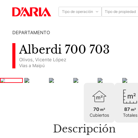
Tipo de operación
Tipo de propiedad
DEPARTAMENTO
Alberdi 700 703
Olivos
,
Vicente López
Vias a Maipú
70
87
m²
m²
Cubiertos
Totales
Descripción