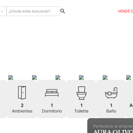
VENDÉ 
2
1
1
1
A
Ambientes
Dormitorio
Toilette
Baño
Pertenece al empre
AURA OLIV