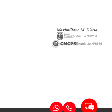
Maximiliano M. D'Aria
Matrícula N°8264
Matrícula N°6886