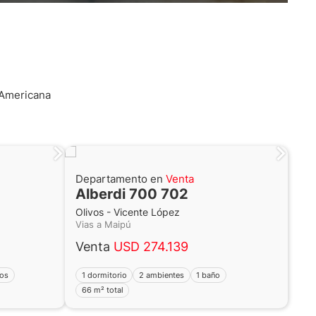
Americana
Departamento en
Venta
Alberdi 700 702
Olivos - Vicente López
Vias a Maipú
Venta
USD 274.139
ños
1 dormitorio
2 ambientes
1 baño
66 m² total