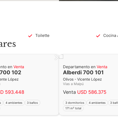
trico de bajo consumo con termostatos
te.* Agua caliente central del edificio
dificio de la mejor categoría
as y bauleras NO incluidas en este
SD 40.000 y Bauleras USD 7.575,
Toilette
Cocina 
ares
nto en
Venta
Departamento en
Venta
 700 102
Alberdi 700 101
cente López
Olivos - Vicente López
pú
Vias a Maipú
v. de Bs. As.
D 593.448
Venta
USD 586.375
s
4 ambientes
3 baños
3 dormitorios
4 ambientes
3 ba
ABA
171 m² total