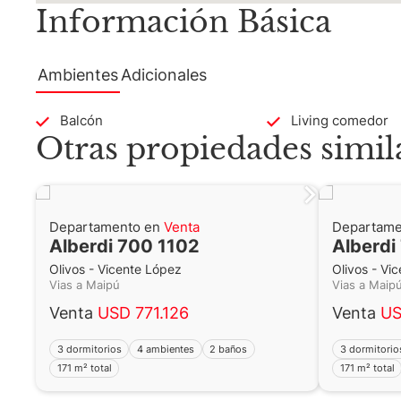
Información Básica
Calefacción por piso radiante eléc
con regulación individual por ambien
por termotanques o calderas a gas.E
Ambientes
Adicionales
constructiva y Full amenities.Cocher
precio de venta. Cocheras desde U
Balcón
Living comedor
ambas en el tercer subsuelo.
Otras propiedades simil
Zona Norte, Zona DAria.
Departamento en
Venta
Departame
Martillero Maximiliano Miguel D'Aria
Alberdi 700 1102
Alberdi
Olivos - Vicente López
Olivos - Vi
Matrícula CMCPSI N° 6886
Vias a Maipú
Vias a Mai
Av. Libertador 4189 - La Lucila - Pro
Venta
USD 771.126
Venta
US
Matrícula CUCICBA N° 8264
3 dormitorios
4 ambientes
2 baños
3 dormitorio
Av. Juramento 1775 - Belgrano - C
171 m² total
171 m² total