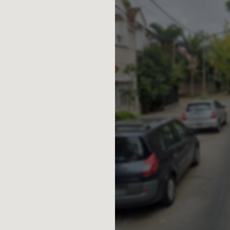
ificado de primera calidad o SPC simil
ttes: porcelanato rectificado de
 paredes de toilettes: empapelado
sos de terrazas y balcones: marmetas
ado de primera calidad.* Placards en
acard o vestidor. No se incluyen
uebles de cocina: se incluyen muebles
.* Mesadas de cocina: se incluyen en
o similar, y pileta de cocina de acero
cina: se incluyen horno eléctrico
 Samsung o similar.* Campana con
rporado en el mueble de alacena.*
ería monocomando marca FV línea
n dispensador de detergente.*
uye inodoro y bidet marca Piazza línea
da en mesada de mármol o Silestone
ilettes: monocomando marca FV, Roca o
 toilettes: incluidos.* Pre instalación
frío calor (equipos no incluidos).*