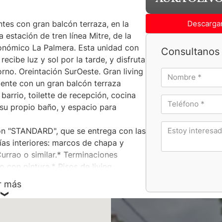
Descargar
es con gran balcón terraza, en la
 estación de tren línea Mitre, de la
ronómico La Palmera. Esta unidad con
Consultanos 
ecibe luz y sol por la tarde, y disfruta
orno. Oreintación SurOeste. Gran living
ente con un gran balcón terraza
 barrio, toilette de recepción, cocina
 su propio baño, y espacio para
sión "STANDARD", que se entrega con las
ías interiores: marcos de chapa y
urrao o similar.* Terminaciones
o con pintura.* Pisos de living
irculación: SPC simil madera de alta
r más
ma, y zócalos de MDF recubiertos con
co.* Pisos y revestimientos de baños:
alidad.* Pisos y revestimientos de