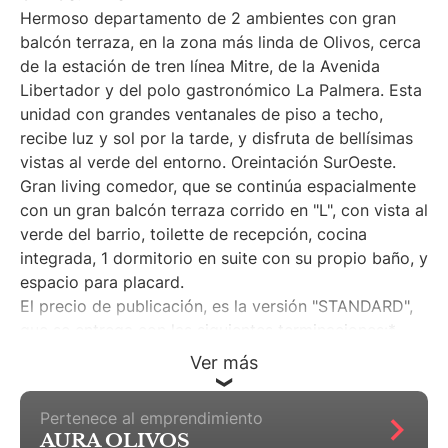
Hermoso departamento de 2 ambientes con gran
balcón terraza, en la zona más linda de Olivos, cerca
de la estación de tren línea Mitre, de la Avenida
Libertador y del polo gastronómico La Palmera. Esta
unidad con grandes ventanales de piso a techo,
recibe luz y sol por la tarde, y disfruta de bellísimas
vistas al verde del entorno. Oreintación SurOeste.
Gran living comedor, que se continúa espacialmente
con un gran balcón terraza corrido en "L", con vista al
verde del barrio, toilette de recepción, cocina
integrada, 1 dormitorio en suite con su propio baño, y
espacio para placard.
El precio de publicación, es la versión "STANDARD",
que se entrega con las siguientes terminaciones:*
Carpinterías interiores: marcos de chapa y puertas
Ver más
placa de madera. Herrajes Currao o similar.*
Terminaciones interiores de muros: enlucido de yeso
Pertenece al emprendimiento
con pintura.* Pisos de living comedor, dormitorios y
AURA OLIVOS