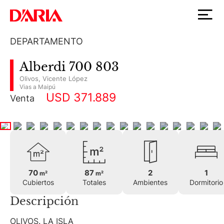
DEPARTAMENTO
Alberdi 700 803
Olivos
,
Vicente López
Vias a Maipú
USD 371.889
Venta
70
87
2
1
m²
m²
Cubiertos
Totales
Ambientes
Dormitorio
Descripción
OLIVOS. LA ISLA