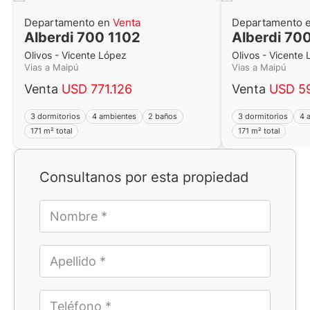
Matrícula CUCICBA N° 8264
Av. Juramento 1775 - Belgrano - CABA
Departamento en
Venta
Departamento 
Alberdi 700 1102
Alberdi 70
Olivos - Vicente López
Olivos - Vicente
Vias a Maipú
Vias a Maipú
Venta
USD 771.126
Venta
USD 5
3 dormitorios
4 ambientes
2 baños
3 dormitorios
4 
171 m² total
171 m² total
Consultanos por esta propiedad