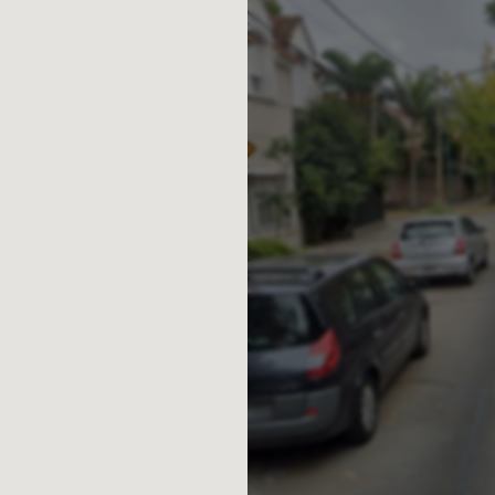
luye una cochera.
v. de Bs. As.
ABA