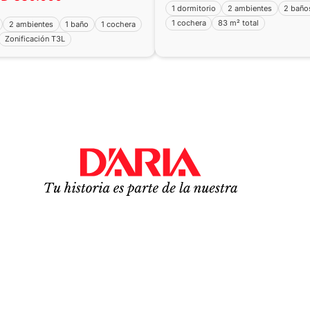
1 dormitorio
2 ambientes
2 baño
1 cochera
83 m² total
2 ambientes
1 baño
1 cochera
Zonificación T3L