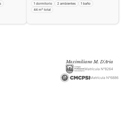
s
1 dormitorio
2 ambientes
1 baño
44 m² total
Maximiliano M. D'Aria
Matrícula N°8264
Matrícula N°6886