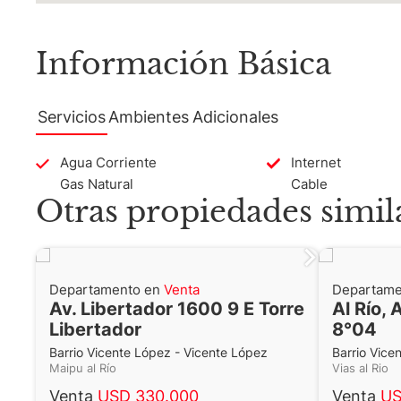
Información Básica
Servicios
Ambientes
Adicionales
Agua Corriente
Internet
Gas Natural
Cable
Otras propiedades simil
Departamento en
Venta
Departame
Av. Libertador 1600 9 E Torre
Al Río, 
Libertador
8°04
Barrio Vicente López - Vicente López
Barrio Vice
Maipu al Río
Vias al Rio
Venta
USD 330.000
Venta
US