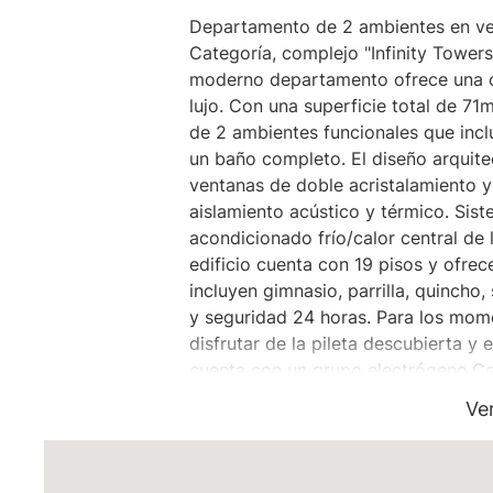
Departamento de 2 ambientes en vent
Categoría, complejo "Infinity Towers
moderno departamento ofrece una c
lujo. Con una superficie total de 7
de 2 ambientes funcionales que inclu
un baño completo. El diseño arqui
ventanas de doble acristalamiento y
aislamiento acústico y térmico. Sist
acondicionado frío/calor central de
edificio cuenta con 19 pisos y ofre
incluyen gimnasio, parrilla, quincho,
y seguridad 24 horas. Para los mom
disfrutar de la pileta descubierta y e
cuenta con un grupo electrógeno.Co
Zona Norte, este departamento es u
Ve
vivir en un entorno seguro y bien c
principales arterias de la ciudad. U
quienes buscan establecerse en una