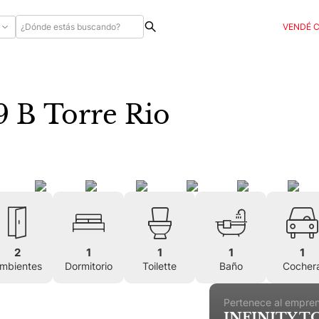
VENDÉ 
9 B Torre Rio
2
1
1
1
1
mbientes
Dormitorio
Toilette
Baño
Cocher
Pertenece al empre
INFINITY 