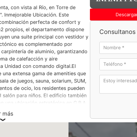
a, con vista al Río, en Torre de
Descargar
". Inmejorable Ubicación. Este
ombinación perfecta de confort y
1m2 propios, el departamento dispone
Consultanos 
yen una suite principal con vestidor y
tectónico es complementado por
 carpintería de aluminio, garantizando
ema de calefacción y aire
 la Unidad con comando digital.El
ce una extensa gama de amenities que
 sala de juegos, sauna, solarium, SUM,
entos de ocio, los residentes pueden
l salón para niños. El edificio también
n una ubicación estratégica en G.B.A.
na opción ideal para quienes buscan
r más
omunicado, con acceso a las
na inmejorable oportunidad para
 de las zonas más codiciadas del norte