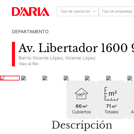
Tipo de operación
Tipo de propiedad
DEPARTAMENTO
Av. Libertador 1600 
Barrio Vicente López
,
Vicente López
Vias al Rio
60
71
m²
m²
Cubiertos
Totales
A
Descripción