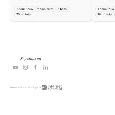
1 dormitorio
2 ambientes
1 baño
1 dormitorio
70 m² total
78 m² total
Seguinos en
Internet
Desarrollado con tecnología de
Dinámica