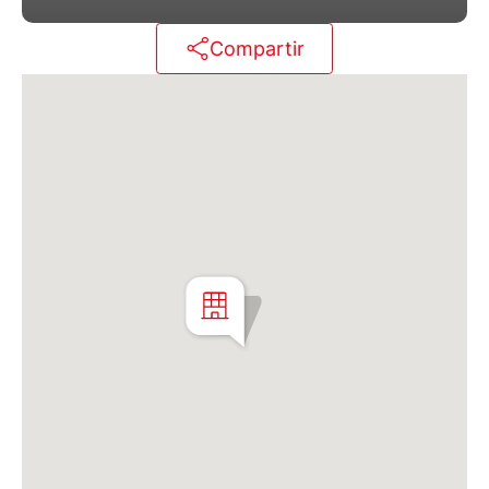
primer subsuelo.
Compartir
Martillero Maximiliano Miguel D'Aria
Matrícula CMCPSI N° 6886
Av. Libertador 4189 - La Lucila - Prov. de Bs. As.
Matrícula CUCICBA N° 8264
Av. Juramento 1775 - Belgrano - CABA