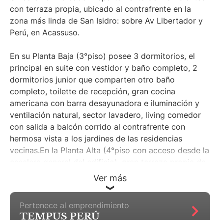
con terraza propia, ubicado al contrafrente en la
zona más linda de San Isidro: sobre Av Libertador y
Perú, en Acassuso.
En su Planta Baja (3°piso) posee 3 dormitorios, el
principal en suite con vestidor y baño completo, 2
dormitorios junior que comparten otro baño
completo, toilette de recepción, gran cocina
americana con barra desayunadora e iluminación y
ventilación natural, sector lavadero, living comedor
con salida a balcón corrido al contrafrente con
hermosa vista a los jardines de las residencias
vecinas.En la Planta Alta (4°piso con acceso desde la
escalera general del edificio), gran terraza propia de
9,70 x 8,00 mts con parrilla propia, para que se
Ver más
pueda armar a futuro un espacio para recibir gente:
sector con pérgola para comer, y sector para tomar
Pertenece al emprendimiento
sol. El precio incluye 1 cochera doble cubierta en el
TEMPUS PERÚ