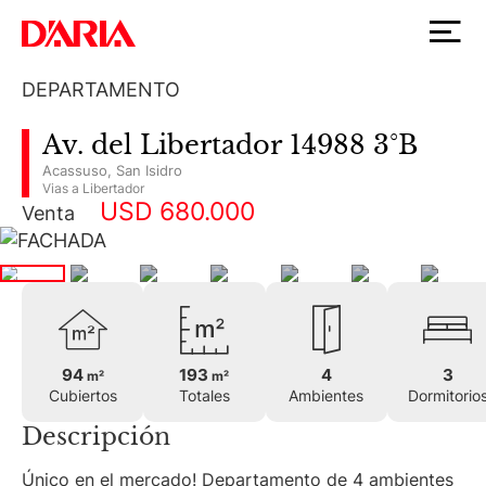
DEPARTAMENTO
Av. del Libertador 14988 3°B
Acassuso
,
San Isidro
Vias a Libertador
USD 680.000
Venta
94
193
4
3
m²
m²
Cubiertos
Totales
Ambientes
Dormitorio
Descripción
Único en el mercado! Departamento de 4 ambientes