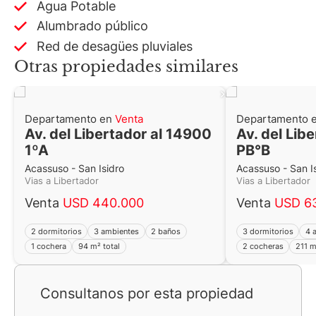
Agua Potable
Alumbrado público
Red de desagües pluviales
Otras propiedades similares
Departamento en
Venta
Departamento 
Av. del Libertador al 14900
Av. del Lib
1ºA
PB°B
Acassuso - San Isidro
Acassuso - San I
Vias a Libertador
Vias a Libertador
Venta
USD 440.000
Venta
USD 6
2 dormitorios
3 ambientes
2 baños
3 dormitorios
4 
1 cochera
94 m² total
2 cocheras
211 m
Consultanos por esta propiedad