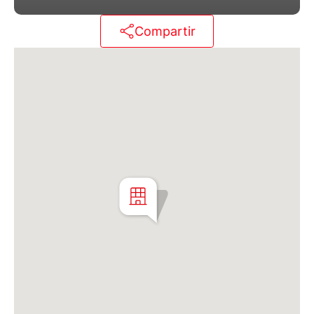
Martillero Maximiliano Miguel D'Aria
Compartir
Matrícula CMCPSI N° 6886
Av. Libertador 4189 - La Lucila - Prov. de Bs. As.
Matrícula CUCICBA N° 8264
Av. Juramento 1775 - Belgrano - CABA