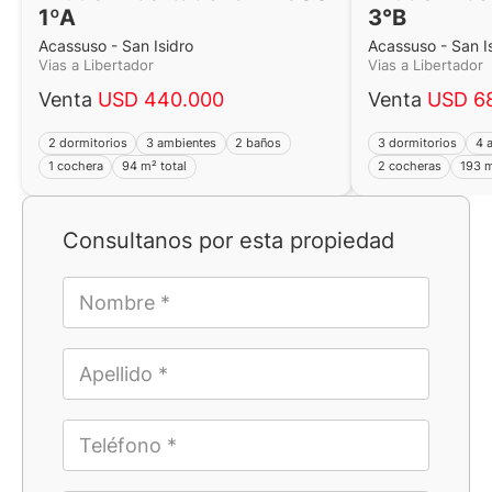
1ºA
3°B
Acassuso - San Isidro
Acassuso - San I
Vias a Libertador
Vias a Libertador
Venta
USD 440.000
Venta
USD 6
2 dormitorios
3 ambientes
2 baños
3 dormitorios
4 
1 cochera
94 m² total
2 cocheras
193 m
Consultanos por esta propiedad