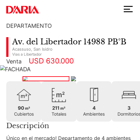
DEPARTAMENTO
Av. del Libertador 14988 PB°B
Acassuso
,
San Isidro
Vias a Libertador
USD 630.000
Venta
90
211
4
3
m²
m²
Cubiertos
Totales
Ambientes
Dormitorio
Descripción
Único en el mercado! Departamento de 4 ambientes