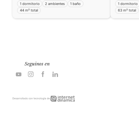
1 dormitorio
2 ambientes
1 baño
1 dormitorio
44 m² total
63 m² total
Seguinos en
Internet
Desarrollado con tecnología de
Dinámica