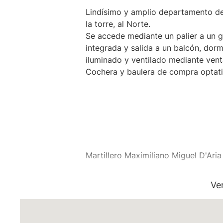
Lindísimo y amplio departamento de
la torre, al Norte.
Se accede mediante un palier a un g
integrada y salida a un balcón, dor
iluminado y ventilado mediante vent
Cochera y baulera de compra optativ
Martillero Maximiliano Miguel D'Aria
Matrícula CMCPSI N° 6886
Ve
Av. Libertador 4189 - La Lucila - Pro
Matrícula CUCICBA N° 8264