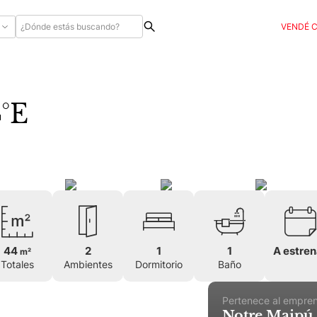
VENDÉ 
°E
44
2
1
1
A estren
m²
Totales
Ambientes
Dormitorio
Baño
Pertenece al empre
Notre Maipú