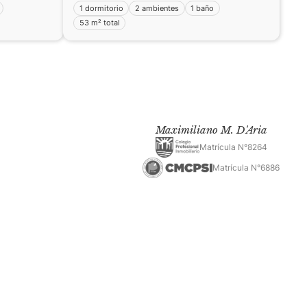
1 dormitorio
2 ambientes
1 baño
53 m² total
Maximiliano M. D'Aria
Matrícula N°8264
Matrícula N°6886