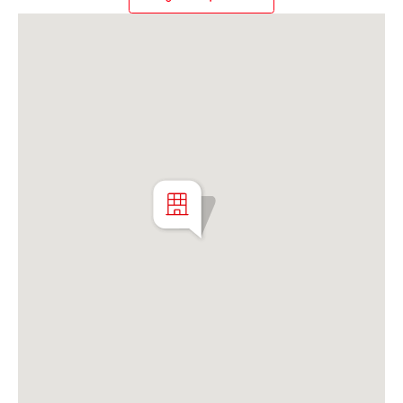
Martillero Maximiliano Miguel D'Aria
Matrícula CMCPSI N° 6886
Av. Libertador 4189 - La Lucila - Prov. de Bs. As.
Matrícula CUCICBA N° 8264
Av. Juramento 1775 - Belgrano - CABA