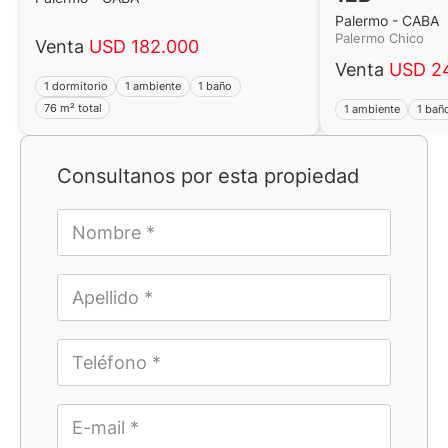
Palermo - CABA
Palermo Chico
Venta
USD 182.000
Venta
USD 2
1 dormitorio
1 ambiente
1 baño
76 m² total
1 ambiente
1 bañ
Consultanos por esta propiedad