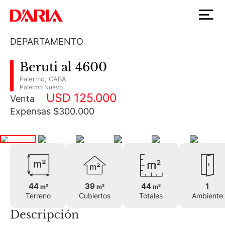
DEPARTAMENTO
Beruti al 4600
Palermo
,
CABA
Palermo Nuevo
USD 125.000
Venta
Expensas $300.000
44
39
44
1
m²
m²
m²
Terreno
Cubiertos
Totales
Ambiente
Descripción