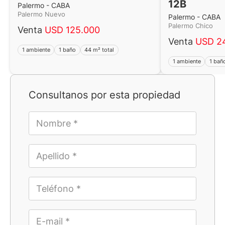
12B
Palermo - CABA
Palermo Nuevo
Palermo - CABA
Palermo Chico
Venta
USD 125.000
Venta
USD 2
1 ambiente
1 baño
44 m² total
1 ambiente
1 bañ
Consultanos por esta propiedad