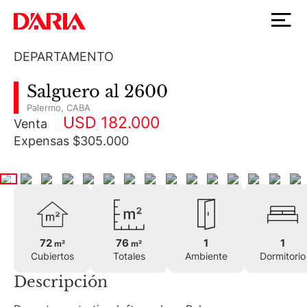
DEPARTAMENTO
Salguero al 2600
Palermo
,
CABA
USD 182.000
Venta
Expensas $305.000
72
76
1
1
m²
m²
Cubiertos
Totales
Ambiente
Dormitorio
Descripción