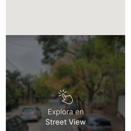
Matrícula CMCPSI N° 6886
Av. Libertador 4189 - La Lucila - Prov. de Bs. As.
Matrícula CUCICBA N° 8264
Av. Juramento 1775 - Belgrano - CABA
Explora en
Street View