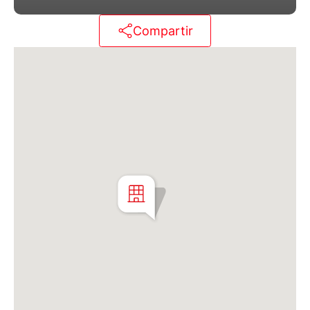
Es un producto único, con amenities exclusivos, los
cuales crean una sensación de extensión de su
Compartir
vivienda.
Dispone de cochera y bauleras opcionales, no
incluidas en el valor.
Es un proyecto del estudio BMA Arquitectos y
Asociados.
Diseño de interiores por el estudio PAC.
Zona Palermo, Zona D'Aria
Martillero Maximiliano Miguel D'Aria