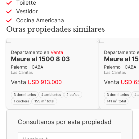
Toilette
Vestidor
Cocina Americana
Otras propiedades similares
Departamento en
Venta
Departamento 
Maure al 1500 8 03
Maure al 1
Palermo - CABA
Palermo - CABA
Las Cañitas
Las Cañitas
Venta
USD 913.000
Venta
USD 6
3 dormitorios
4 ambientes
2 baños
3 dormitorios
4 
1 cochera
155 m² total
141 m² total
Consultanos por esta propiedad