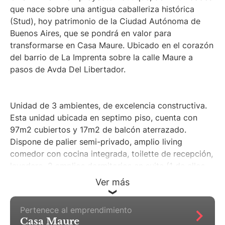
que nace sobre una antigua caballeriza histórica
(Stud), hoy patrimonio de la Ciudad Autónoma de
Buenos Aires, que se pondrá en valor para
transformarse en Casa Maure. Ubicado en el corazón
del barrio de La Imprenta sobre la calle Maure a
pasos de Avda Del Libertador.
Unidad de 3 ambientes, de excelencia constructiva.
Esta unidad ubicada en septimo piso, cuenta con
97m2 cubiertos y 17m2 de balcón aterrazado.
Dispone de palier semi-privado, amplio living
comedor con cocina integrada, toilette de recepción,
lavadero, 2 amplios dormitorios en suite (1 de ellos
con gran vestidor, el restante con amplio placard).
Ver más
Gran balcón con +2mts de profundo.
Pertenece al emprendimiento
Casa Maure