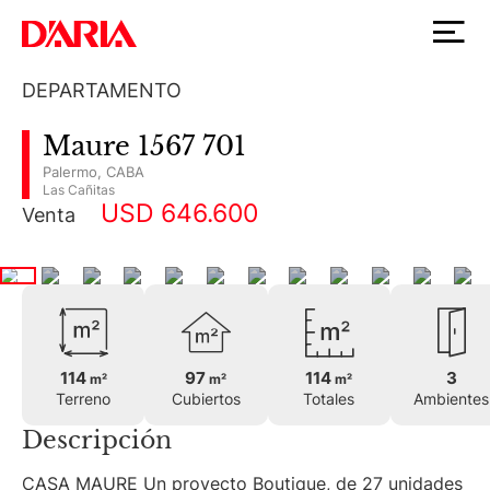
DEPARTAMENTO
Maure 1567 701
Palermo
,
CABA
Las Cañitas
USD 646.600
Venta
114
97
114
3
m²
m²
m²
Terreno
Cubiertos
Totales
Ambientes
Descripción
CASA MAURE Un proyecto Boutique, de 27 unidades