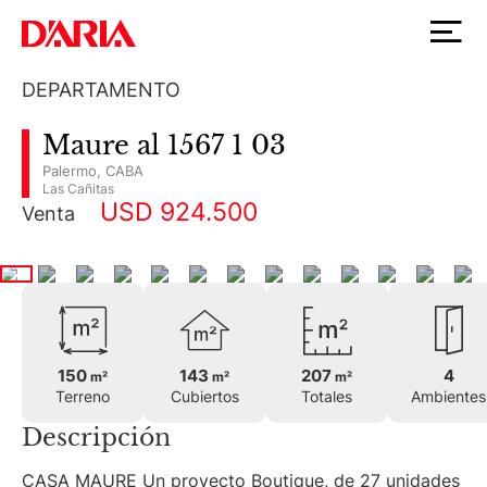
DEPARTAMENTO
Maure al 1567 1 03
Palermo
,
CABA
Las Cañitas
USD 924.500
Venta
150
143
207
4
m²
m²
m²
Terreno
Cubiertos
Totales
Ambientes
Descripción
CASA MAURE Un proyecto Boutique, de 27 unidades