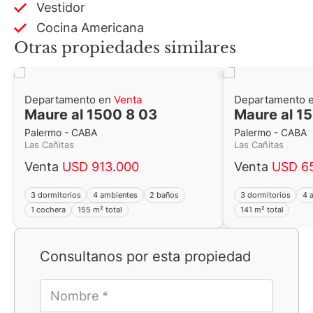
Vestidor
Cocina Americana
Otras propiedades similares
Departamento en
Venta
Departamento 
Maure al 1500 8 03
Maure al 1
Palermo - CABA
Palermo - CABA
Las Cañitas
Las Cañitas
Venta
USD 913.000
Venta
USD 6
3 dormitorios
4 ambientes
2 baños
3 dormitorios
4 
1 cochera
155 m² total
141 m² total
Consultanos por esta propiedad