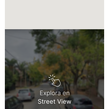
Martillero Maximiliano Miguel D'Aria
Matrícula CMCPSI N° 6886
Av. Libertador 4189 - La Lucila - Prov. de Bs. As.
Matrícula CUCICBA N° 8264
Av. Juramento 1775 - Belgrano - CABA
Explora en
Street View