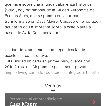
que nace sobre una antigua caballeriza histórica
(Stud), hoy patrimonio de la Ciudad Autónoma de
Buenos Aires, que se pondrá en valor para
transformarse en Casa Maure. Ubicado en el corazón
del barrio de La Imprenta sobre la calle Maure a
pasos de Avda Del Libertador.
Unidad de 4 ambientes con dependencia, de
excelencia constructiva.
Esta unidad ubicada en primer piso, cuenta con
201m2 totales. Dispone de palier semi-privado,
amplio living comedor con cocina integrada, toilette
de recepción, lavadero y/o dependencia, 3
dormitorios todos con vestidor (el principal master
Ver más
suite y los otros dos comparten un baño completo).
Cocina y dependencia de servicio.
Pertenece al emprendimiento
Casa Maure