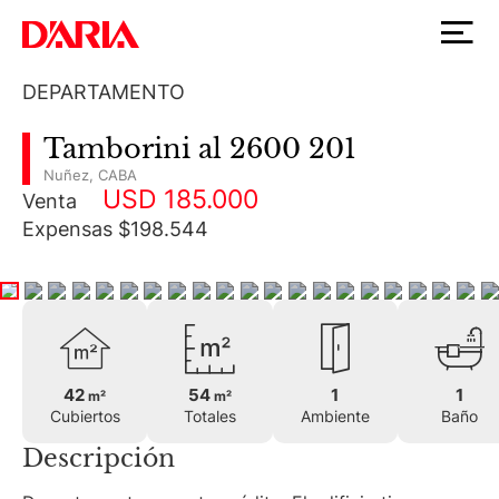
DEPARTAMENTO
Tamborini al 2600 201
Nuñez
,
CABA
USD 185.000
Venta
Expensas $198.544
42
54
1
1
m²
m²
Cubiertos
Totales
Ambiente
Baño
Descripción