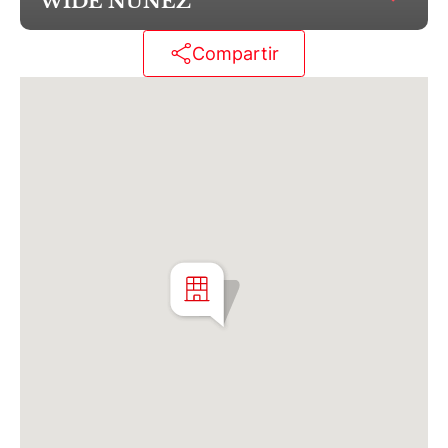
WIDE NUÑEZ
Martillero Maximiliano Miguel D'Aria
Compartir
Matrícula CMCPSI N° 6886
Av. Libertador 4189 - La Lucila - Prov. de Bs. As.
Matrícula CUCICBA N° 8264
Av. Juramento 1775 - Belgrano - CABA