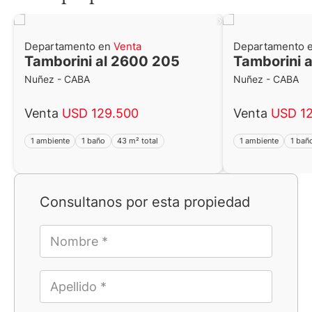
Departamento en
Venta
Departamento 
Tamborini al 2600 205
Tamborini 
Nuñez - CABA
Nuñez - CABA
Venta
USD 129.500
Venta
USD 1
1 ambiente
1 baño
43 m² total
1 ambiente
1 bañ
Consultanos por esta propiedad