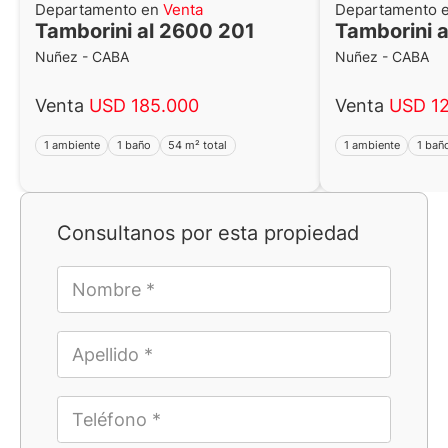
Departamento en
Venta
Departamento 
Tamborini al 2600 201
Tamborini 
Nuñez - CABA
Nuñez - CABA
Venta
USD 185.000
Venta
USD 1
1 ambiente
1 baño
54 m² total
1 ambiente
1 bañ
Consultanos por esta propiedad