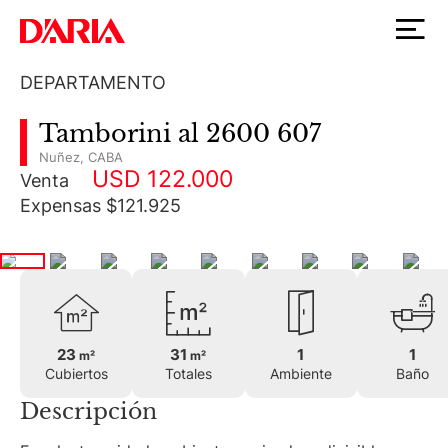
DEPARTAMENTO
Tamborini al 2600 607
Nuñez
,
CABA
USD 122.000
Venta
Expensas $121.925
23
31
1
1
m²
m²
Cubiertos
Totales
Ambiente
Baño
Descripción