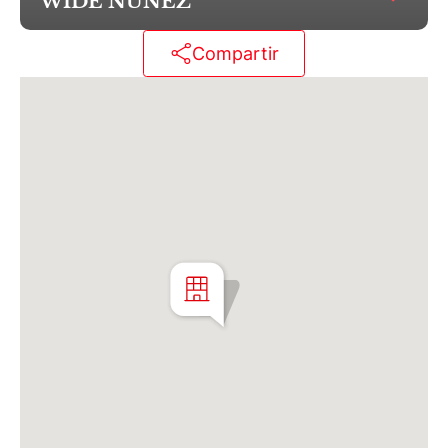
WIDE NUÑEZ
Compartir
Martillero Maximiliano Miguel D'Aria
Matrícula CMCPSI N° 6886
Av. Libertador 4189 - La Lucila - Prov. de Bs. As.
Matrícula CUCICBA N° 8264
Av. Juramento 1775 - Belgrano - CABA