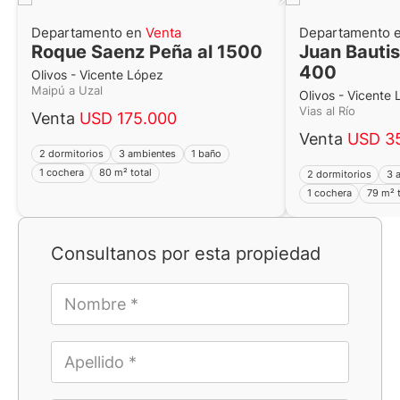
Departamento en
Venta
Departamento 
Roque Saenz Peña al 1500
Juan Bautis
400
Olivos - Vicente López
Maipú a Uzal
Olivos - Vicente
Vias al Río
Venta
USD 175.000
Venta
USD 3
2 dormitorios
3 ambientes
1 baño
1 cochera
80 m² total
2 dormitorios
3 
1 cochera
79 m² t
Consultanos por esta propiedad