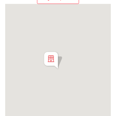
Martillero Maximiliano Miguel D'Aria
Matrícula CMCPSI N° 6886
Av. Libertador 4189 - La Lucila - Prov. de Bs. As.
Matrícula CUCICBA N° 8264
Av. Juramento 1775 - Belgrano - CABA