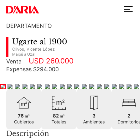
DEPARTAMENTO
Ugarte al 1900
Olivos
,
Vicente López
Maipú a Uzal
USD 260.000
Venta
Expensas $294.000
76
82
3
2
m²
m²
Cubiertos
Totales
Ambientes
Dormitorio
Descripción