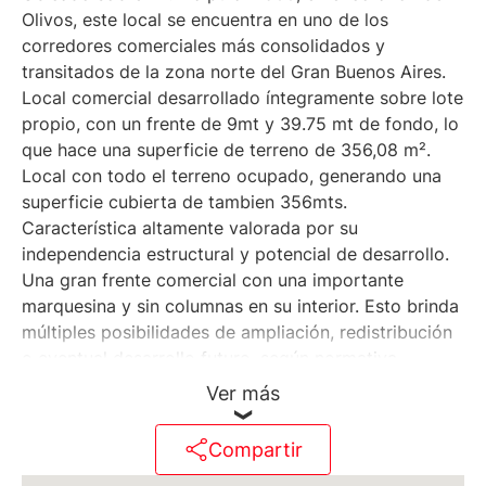
Olivos, este local se encuentra en uno de los
corredores comerciales más consolidados y
transitados de la zona norte del Gran Buenos Aires.
Local comercial desarrollado íntegramente sobre lote
propio, con un frente de 9mt y 39.75 mt de fondo, lo
que hace una superficie de terreno de 356,08 m².
Local con todo el terreno ocupado, generando una
superficie cubierta de tambien 356mts.
Característica altamente valorada por su
independencia estructural y potencial de desarrollo.
Una gran frente comercial con una importante
marquesina y sin columnas en su interior. Esto brinda
múltiples posibilidades de ampliación, redistribución
o eventual desarrollo futuro, según normativa
vigente.
Ver más
La propiedad ofrece estructura sólida y versátil, apta
para diversos destinos comerciales o profesionales.
Compartir
Su condición de lote propio permite libertad