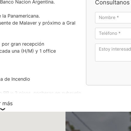
Consultanos 
 Banco Nacion Argentina.
e la Panamericana.
puente de Malaver y próximo a Gral
o por gran recepción
cada una (H/M) y 1 office
ma de Incendio
n PB y 3 pisos, cocheras en subsuelo.
r más
escaleras de acceso.
ños H-M, Office
s colocadas.