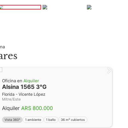
ABA
rna
ares
Oficina en
Alquiler
Alsina 1565 3°G
Florida - Vicente López
Mitre/Este
Alquiler
ARS 800.000
Vista 360°
1 ambiente
1 baño
36 m² cubiertos