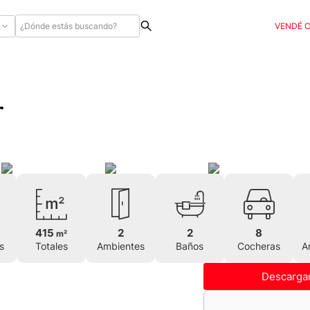
VENDÉ 
r
415
2
2
8
m²
s
Totales
Ambientes
Baños
Cocheras
A
Descargar