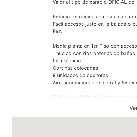
Valor al tipo de cambio OFICIAL del
Edificio de oficinas en esquina sobr
Fácil accesos justo en la bajada o 
Paz.
Media planta en 1er Piso con acces
1 núcleo con dos baterias de baños 
Piso técnico
Cortinas colocadas
8 unidades de cocheras
Aire acondicionado Central y Siste
Edificio de 3200 m2, desarrollado e
Amplia recepción.
Ve
Dos ascensores amplios y cómodas 
Plantas Libres con 2 baterías de ba
Piso Técnico
Cielo raso suspendido con luminaria