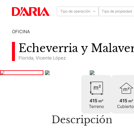
Tipo de operación
Tipo de propiedad
OFICINA
Echeverria y Malave
Florida
,
Vicente López
415
415
m²
m²
Terreno
Cubierto
Descripción