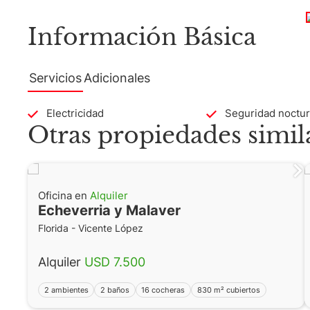
Matrícula CUCICBA N° 8264
Información Básica
Av. Juramento 1775 - Belgrano - C
Servicios
Adicionales
Electricidad
Seguridad noctu
Otras propiedades simil
Oficina en
Alquiler
Echeverria y Malaver
Florida - Vicente López
Alquiler
USD 7.500
2 ambientes
2 baños
16 cocheras
830 m² cubiertos