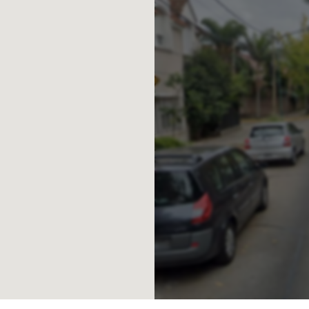
l)+ IVA x m2
v. de Bs. As.