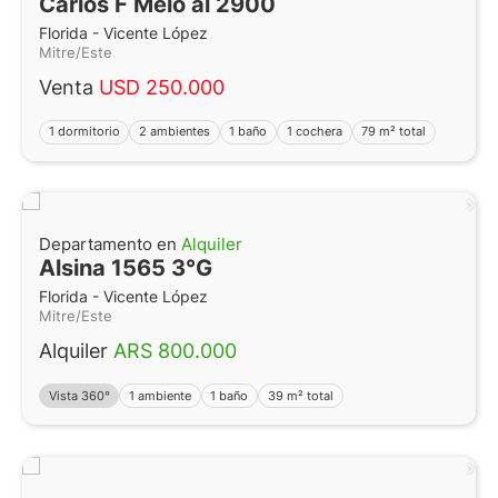
Carlos F Melo al 2900
Florida - Vicente López
Mitre/Este
Venta
USD 250.000
1 dormitorio
2 ambientes
1 baño
1 cochera
79 m² total
Departamento en
Alquiler
Alsina 1565 3°G
Florida - Vicente López
Mitre/Este
Alquiler
ARS 800.000
Vista 360°
1 ambiente
1 baño
39 m² total