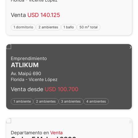
Venta
USD 140.125
1 dormitorio
2 ambientes
1 baño
50 m² total
Emprendimiento
ATLIKUM
Av. Maipú 690
Florida - Vicente López
Venta desde
USD 100.700
1 ambiente
2 ambientes
3 ambientes
4 ambientes
Departamento en
Venta