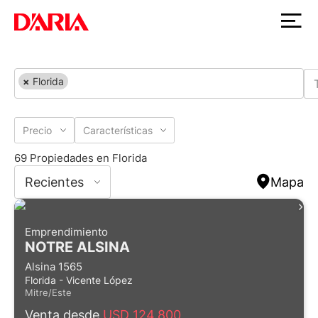
×
Florida
Precio
Características
69 Propiedades en Florida
Recientes
Mapa
Emprendimiento
NOTRE ALSINA
Alsina 1565
Florida - Vicente López
Mitre/Este
Venta desde
USD 124.800