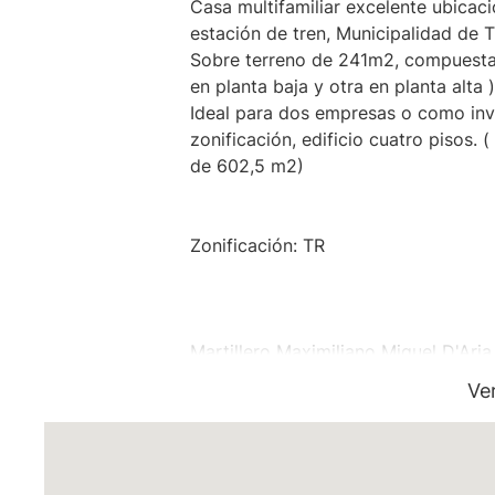
Casa multifamiliar excelente ubicaci
estación de tren, Municipalidad de T
Sobre terreno de 241m2, compuesta
en planta baja y otra en planta alta
Ideal para dos empresas o como inv
zonificación, edificio cuatro pisos. 
de 602,5 m2)
Zonificación: TR
Martillero Maximiliano Miguel D'Aria
Ve
Matrícula CMCPSI N° 6886
Av. Libertador 4189 - La Lucila - Pro
Matrícula CUCICBA N° 8264