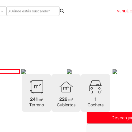
VENDÉ 
241
226
1
m²
m²
Terreno
Cubiertos
Cochera
Descargar