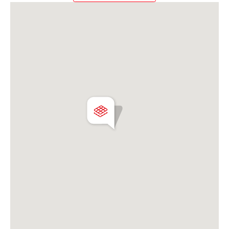
y sin ruidos
Ideal para desarrollo residencial premium en una
zona consolidada y en crecimiento.
Consultanos para más información y potencial del
proyecto.
Martillero Maximiliano Miguel D'Aria
Matrícula CMCPSI N° 6886
Av. Libertador 4189 - La Lucila - Prov. de Bs. As.
Matrícula CUCICBA N° 8264
Av. Juramento 1775 - Belgrano - CABA