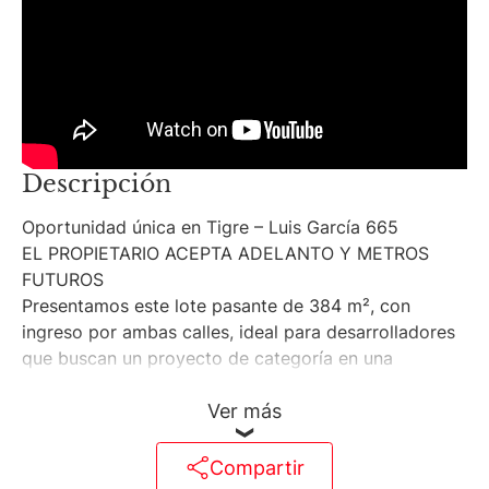
Descripción
Oportunidad única en Tigre – Luis García 665
EL PROPIETARIO ACEPTA ADELANTO Y METROS
FUTUROS
Presentamos este lote pasante de 384 m², con
ingreso por ambas calles, ideal para desarrolladores
que buscan un proyecto de categoría en una
ubicación estratégica.
Ver más
Características destacadas:
Zonificación: TRFOT 2.5 | FOS 0.6Potencial
constructivo de hasta 1.290 m² (con premios)Frente
Compartir
abierto: sin construcciones futurasEntorno tranquilo