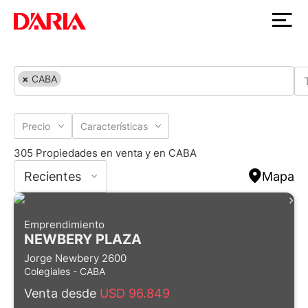
×
CABA
Precio
Características
305 Propiedades en venta y en CABA
Recientes
Mapa
Emprendimiento
NEWBERY PLAZA
Jorge Newbery 2600
Colegiales - CABA
Venta desde
USD 96.849