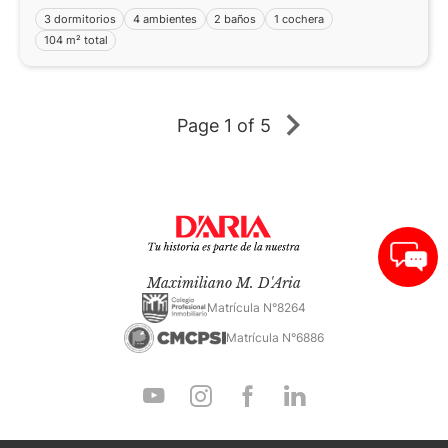
3 dormitorios
4 ambientes
2 baños
1 cochera
104 m² total
Page
1 of 5
Maximiliano M. D'Aria
Matrícula N°8264
Matrícula N°6886