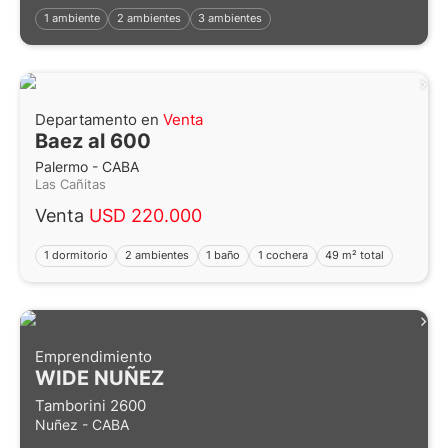
1 ambiente
2 ambientes
3 ambientes
Departamento en
Venta
Baez al 600
Palermo - CABA
Las Cañitas
Venta
USD 220.000
1 dormitorio
2 ambientes
1 baño
1 cochera
49 m² total
Emprendimiento
WIDE NUÑEZ
Tamborini 2600
Nuñez - CABA