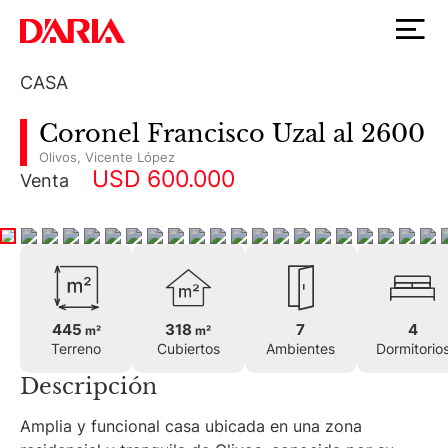
CASA
Coronel Francisco Uzal al 2600
Olivos
,
Vicente López
USD 600.000
Venta
445
318
7
4
m²
m²
Terreno
Cubiertos
Ambientes
Dormitorio
Descripción
Amplia y funcional casa ubicada en una zona