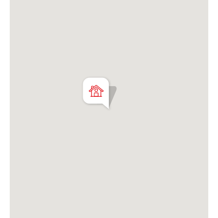
Matrícula CMCPSI N° 6886
Av. Libertador 4189 - La Lucila - Prov. de Bs. As.
Matrícula CUCICBA N° 8264
Av. Juramento 1775 - Belgrano - CABA